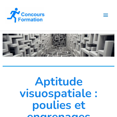
Aller
Men
au
contenu
princ
Aptitude
visuospatiale :
poulies et
engrenages