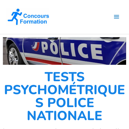
Aller
Men
au
contenu
princ
TESTS
PSYCHOMÉTRIQUE
S POLICE
NATIONALE