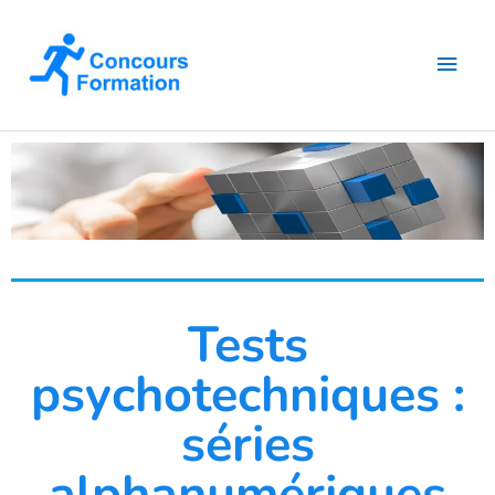
Aller
Men
au
contenu
princ
Tests
psychotechniques :
séries
alphanumériques