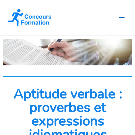
Aller
Men
au
contenu
princ
Aptitude verbale :
proverbes et
expressions
idiomatiques