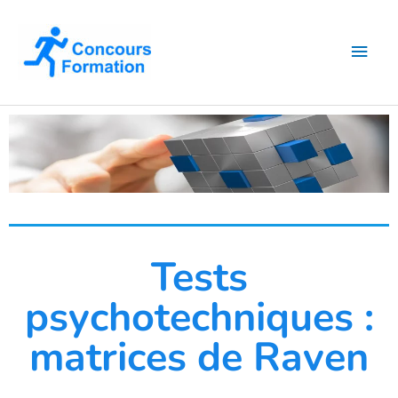
Aller
Men
au
contenu
princ
Tests
psychotechniques :
matrices de Raven