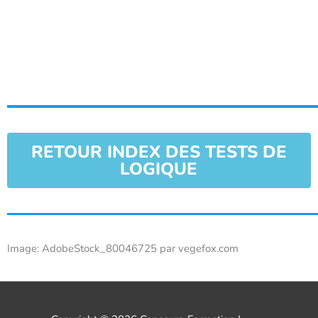
RETOUR INDEX DES TESTS DE
LOGIQUE
Image: AdobeStock_80046725 par vegefox.com