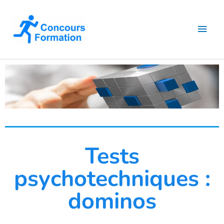
Aller
Men
au
contenu
princ
Tests
psychotechniques :
dominos