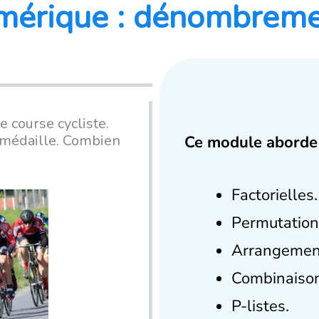
mérique : dénombrem
 course cycliste.
e médaille. Combien
Ce module aborde 
Factorielles.
Permutation
Arrangemen
Combinaison
P-listes.