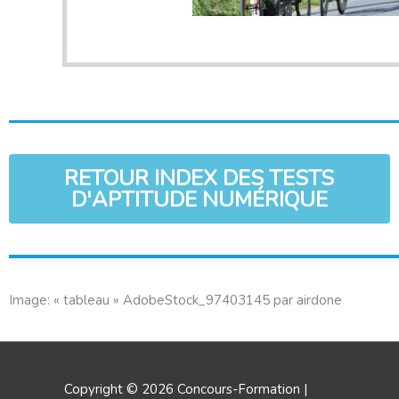
RETOUR INDEX DES TESTS
D'APTITUDE NUMÉRIQUE
Image: « tableau » AdobeStock_97403145 par airdone
Copyright © 2026
Concours-Formation
|