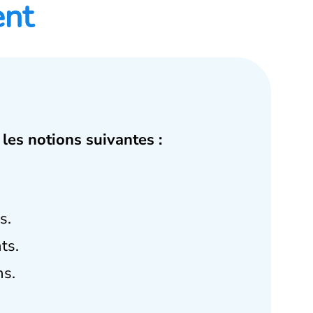
ent
les notions suivantes :
s.
ts.
s.