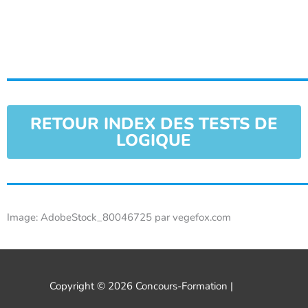
RETOUR INDEX DES TESTS DE
LOGIQUE
Image: AdobeStock_80046725 par vegefox.com
Copyright © 2026
Concours-Formation
|