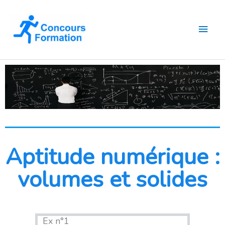
Aller
Men
au
contenu
princ
Aptitude numérique :
volumes et solides
Ex n°1