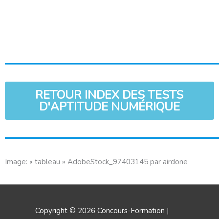
RETOUR INDEX DES TESTS
D'APTITUDE NUMÉRIQUE
Image: « tableau » AdobeStock_97403145 par airdone
Copyright © 2026
Concours-Formation
|