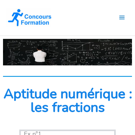
Aller
Men
au
contenu
princ
Aptitude numérique :
les fractions
Ex n°1