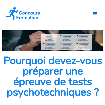
Aller
Men
au
contenu
princ
Pourquoi devez-vous
préparer une
épreuve de tests
psychotechniques ?