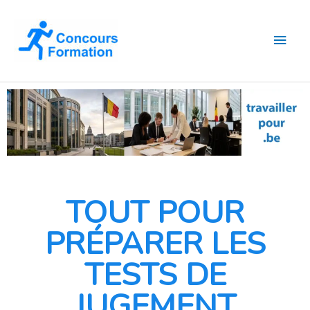
Aller
Men
au
contenu
princ
TOUT POUR
PRÉPARER LES
TESTS DE
JUGEMENT