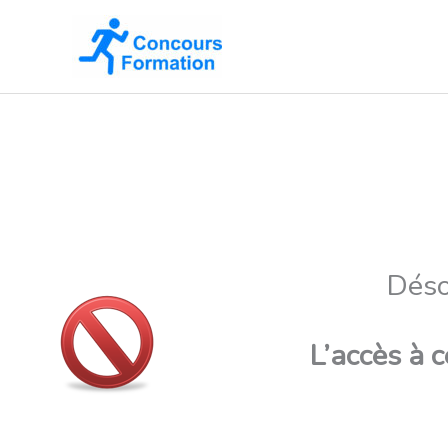
Aller
au
contenu
Déso
L’accès à 