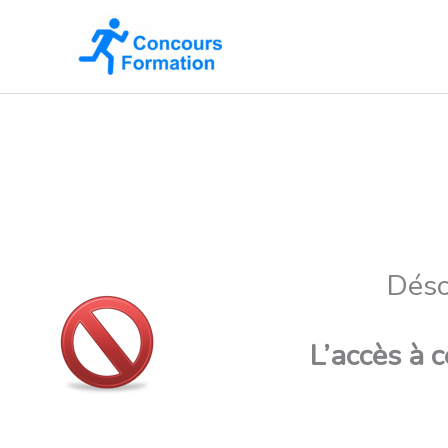
Aller
au
contenu
Déso
L’accès à 